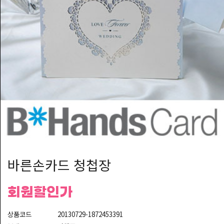
회/
청
첩
장
연
주/
축
가/
이
벤
트
기
바른손카드 청첩장
프
트
회원할인가
웨
딩
상품코드
20130729-1872453391
킹