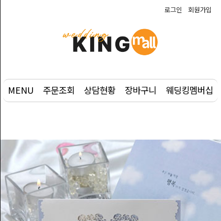
로그인
회원가입
예
식
상
품
MENU
주문조회
상담현황
장바구니
웨딩킹멤버십
웨
딩
부
케
사
진
촬
영/DVD
주
례/
사