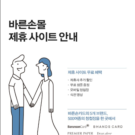
W
포
인
트
쿠
폰
1:1
문
의
질
문
게
시
판