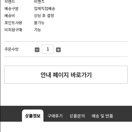
브랜드
비핸즈
기
배송구분
업체직접배송
프
배송비
상담 후 결정
트
포인트사용
불가능
모
비회원구매
가능
바
일
기
주문수량
프
트
안내 페이지 바로가기
고
객
센
터
나
상품정보
구매후기
상품문의
배송 및 반품
의
정
보