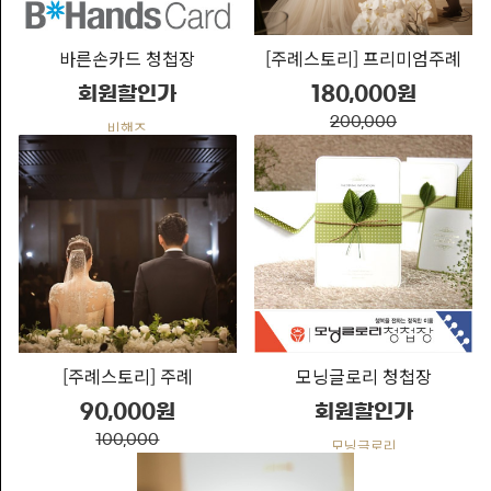
회/
청
[주례스토리] 프리미엄주례
바른손카드 청첩장
첩
180,000원
회원할인가
장
200,000
연
비핸즈
주례스토리
주/
축
가/
이
벤
트
기
프
[주례스토리] 주례
모닝글로리 청첩장
트
90,000원
회원할인가
웨
100,000
모닝글로리
딩
주례스토리
킹