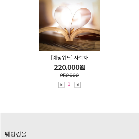
기
프
트
모
바
일
기
[웨딩위드] 사회자
프
트
220,000원
250,000
고
웨딩위드
1
객
센
터
나
의
정
웨딩킹몰
보