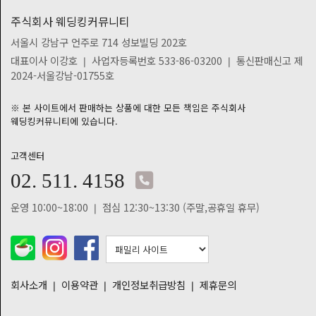
W
주식회사 웨딩킹커뮤니티
포
서울시 강남구 언주로 714 성보빌딩 202호
인
대표이사 이강호 ❘ 사업자등록번호 533-86-03200 ❘ 통신판매신고 제
트
2024-서울강남-01755호
쿠
폰
※ 본 사이트에서 판매하는 상품에 대한 모든 책임은 주식회사
웨딩킹커뮤니티에 있습니다.
1:1
문
고객센터
의
02. 511. 4158
질
문
운영 10:00~18:00 ❘ 점심 12:30~13:30 (주말,공휴일 휴무)
게
시
판
회사소개
❘
이용약관
❘
개인정보취급방침
❘
제휴문의