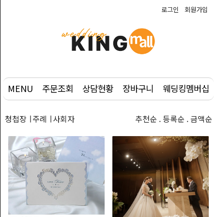
로그인
회원가입
예
식
상
품
MENU
주문조회
상담현황
장바구니
웨딩킹멤버십
웨
딩
부
청첩장 ∣ 주례 ∣ 사회자
추천순 . 등록순 . 금액순
케
사
진
촬
영/DVD
주
례/
사