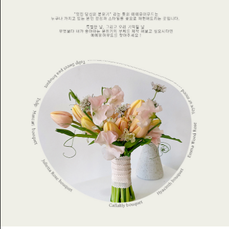
W
포
인
트
쿠
폰
1:1
문
의
질
문
게
시
판