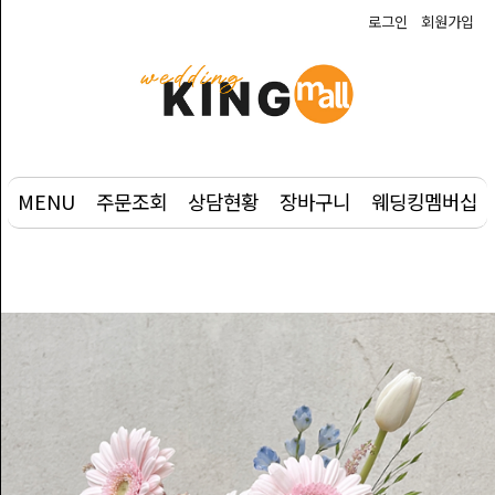
로그인
회원가입
예
식
상
품
MENU
주문조회
상담현황
장바구니
웨딩킹멤버십
웨
딩
부
케
사
진
촬
영/DVD
주
례/
사