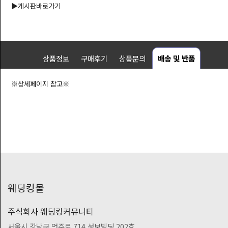
▶
게시판바로가기
상품정보
구매후기
상품문의
배송 및 반품
※상세페이지 참고※
웨딩킹몰
주식회사 웨딩킹커뮤니티
서울시 강남구 언주로 714 성보빌딩 202호