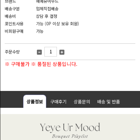
브랜드
예예유어무드
기
배송구분
업체직접배송
프
배송비
상담 후 결정
트
포인트사용
가능 (0P
이상 보유 회원)
모
비회원구매
가능
바
일
기
주문수량
프
※ 구매불가 ※ 품절된 상품입니다.
트
고
객
센
상품정보
구매후기
상품문의
배송 및 반품
터
나
의
정
보