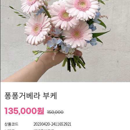
회/
청
첩
장
연
주/
축
가/
이
벤
트
기
퐁퐁거베라 부케
프
트
135,000원
150,000
웨
딩
상품코드
20230420-2411652921
킹